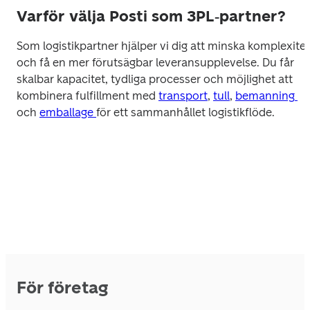
Varför välja Posti som 3PL‑partner?
Som logistikpartner hjälper vi dig att minska komplexitet 
och få en mer förutsägbar leveransupplevelse. Du får 
skalbar kapacitet, tydliga processer och möjlighet att 
kombinera fulfillment med 
transport
, 
tull
, 
bemanning 
och 
emballage 
för ett sammanhållet logistikflöde.
För företag