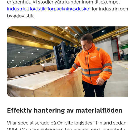
erfarenhet. Vi stödjer våra kunder inom till exempel 
industriell logistik
, 
förpackningsdesign
 för industrin och 
bygglogistik.
Effektiv hantering av materialflöden
Vi är specialiserade på On-site logistics i Finland sedan 
1994. Vårt servicekoncept har byggts upp i samarbete 